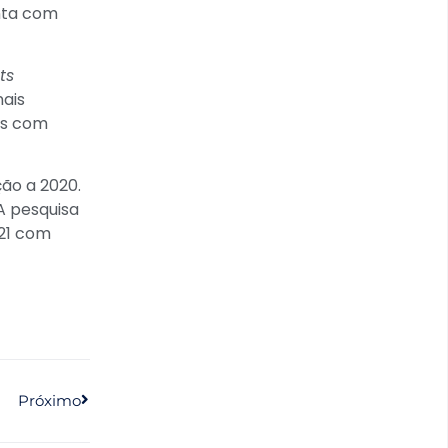
onta com
ts
nais
ios com
ão a 2020.
A pesquisa
021 com
Próximo