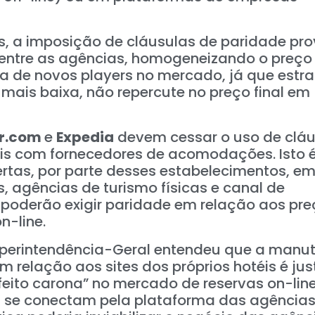
s, a imposição de cláusulas de paridade pr
ia entre as agências, homogeneizando o preço 
da de novos players no mercado, já que estr
ais baixa, não repercute no preço final em
ar.com
e
Expedia
devem cessar o uso de cláu
s com fornecedores de acomodações. Isto é
fertas, por parte desses estabelecimentos, e
, agências de turismo físicas e canal de
poderão exigir paridade em relação aos pre
n-line.
 Superintendência-Geral entendeu que a man
 relação aos sites dos próprios hotéis é just
eito carona” no mercado de reservas on-lin
 se conectam pela plataforma das agência