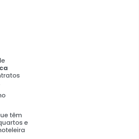
de
ica
tratos
.
ho
que têm
quartos e
oteleira