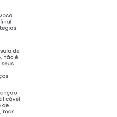
ovoca
final
atégias
sula de
, não é
m seus
ços
utenção
ificável
e de
s, mas