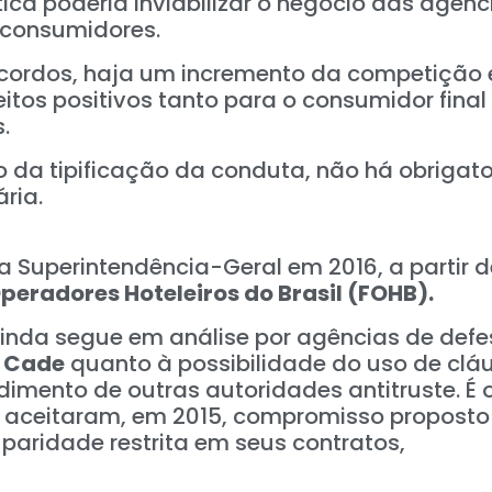
ica poderia inviabilizar o negócio das agênc
s consumidores.
cordos, haja um incremento da competição 
itos positivos tanto para o consumidor fina
.
o da tipificação da conduta, não há obrigat
ria.
la Superintendência-Geral em 2016, a partir d
eradores Hoteleiros do Brasil (FOHB).
ainda segue em análise por agências de def
o
Cade
quanto à possibilidade do uso de clá
mento de outras autoridades antitruste. É 
ue aceitaram, em 2015, compromisso proposto
paridade restrita em seus contratos,