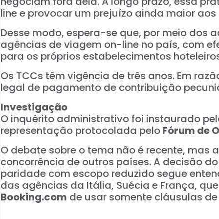
negociam fora dela. A longo prazo, essa prát
line e provocar um prejuízo ainda maior ao
Desse modo, espera-se que, por meio dos a
agências de viagem on-line no país, com efe
para os próprios estabelecimentos hoteleiros
Os TCCs têm vigência de três anos. Em razã
legal de pagamento de contribuição pecuniá
Investigação
O inquérito administrativo foi instaurado pe
representação protocolada pelo
Fórum de Op
O debate sobre o tema não é recente, mas 
concorrência de outros países. A decisão d
paridade com escopo reduzido segue entendi
das agências da Itália, Suécia e França, q
Booking.com
de usar somente cláusulas de 