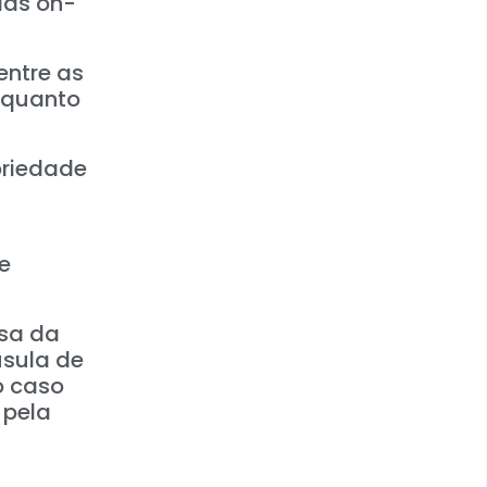
ias on-
entre as
l quanto
oriedade
e
esa da
usula de
o caso
 pela