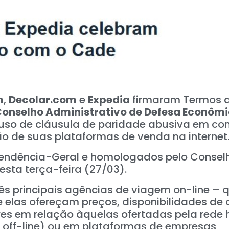
m
,
Decolar.com
e
Expedia
firmaram Termos 
onselho Administrativo de Defesa Econôm
uso de cláusula de paridade abusiva em con
ão de suas plataformas de venda na internet
tendência-Geral e homologados pelo Consel
sta terça-feira (27/03).
ês principais agências de viagem on-line – 
 elas ofereçam preços, disponibilidades de 
s em relação àquelas ofertadas pela rede h
e off-line) ou em plataformas de empresas