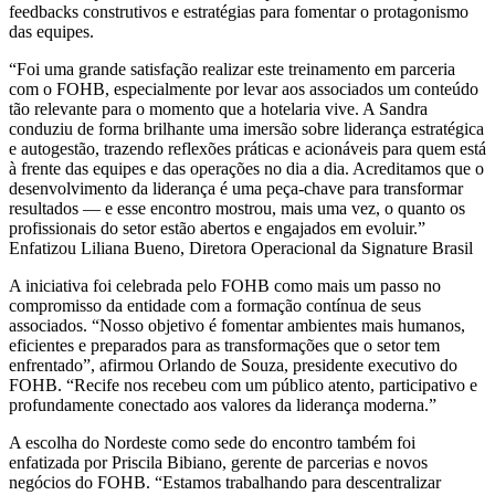
feedbacks construtivos e estratégias para fomentar o protagonismo
das equipes.
“Foi uma grande satisfação realizar este treinamento em parceria
com o FOHB, especialmente por levar aos associados um conteúdo
tão relevante para o momento que a hotelaria vive. A Sandra
conduziu de forma brilhante uma imersão sobre liderança estratégica
e autogestão, trazendo reflexões práticas e acionáveis para quem está
à frente das equipes e das operações no dia a dia. Acreditamos que o
desenvolvimento da liderança é uma peça-chave para transformar
resultados — e esse encontro mostrou, mais uma vez, o quanto os
profissionais do setor estão abertos e engajados em evoluir.”
Enfatizou Liliana Bueno, Diretora Operacional da Signature Brasil
A iniciativa foi celebrada pelo FOHB como mais um passo no
compromisso da entidade com a formação contínua de seus
associados. “Nosso objetivo é fomentar ambientes mais humanos,
eficientes e preparados para as transformações que o setor tem
enfrentado”, afirmou Orlando de Souza, presidente executivo do
FOHB. “Recife nos recebeu com um público atento, participativo e
profundamente conectado aos valores da liderança moderna.”
A escolha do Nordeste como sede do encontro também foi
enfatizada por Priscila Bibiano, gerente de parcerias e novos
negócios do FOHB. “Estamos trabalhando para descentralizar