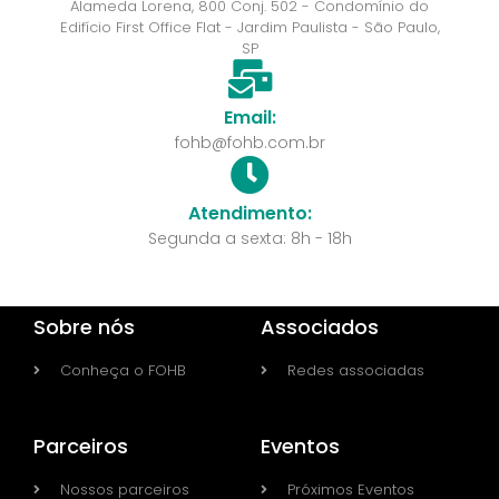
Alameda Lorena, 800 Conj. 502 - Condomínio do
Edifício First Office Flat - Jardim Paulista - São Paulo,
SP
Email:
fohb@fohb.com.br
Atendimento:
Segunda a sexta: 8h - 18h
Sobre nós
Associados
Conheça o FOHB
Redes associadas
Parceiros
Eventos
Nossos parceiros
Próximos Eventos