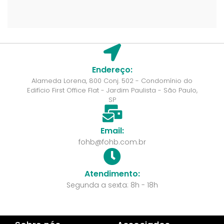
Endereço:
Alameda Lorena, 800 Conj. 502 - Condomínio do
Edifício First Office Flat - Jardim Paulista - São Paulo,
SP
Email:
fohb@fohb.com.br
Atendimento:
Segunda a sexta: 8h - 18h