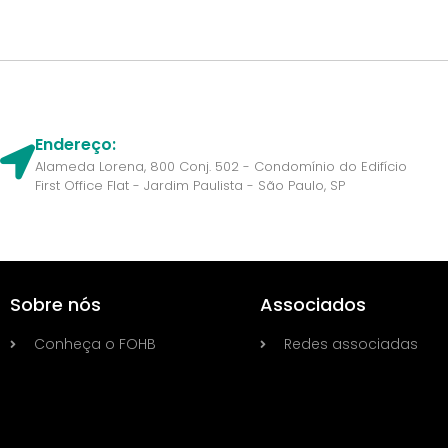
Endereço:
Alameda Lorena, 800 Conj. 502 - Condomínio do Edifício
First Office Flat - Jardim Paulista - São Paulo, SP
Sobre nós
Associados
Conheça o FOHB
Redes associadas