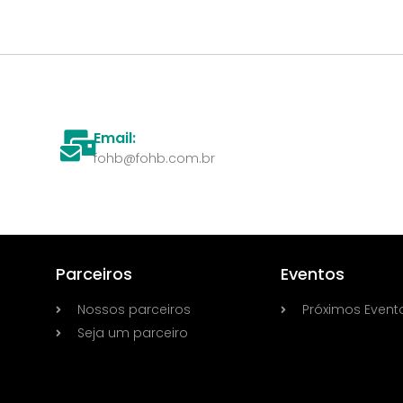
Email:
fohb@fohb.com.br
Parceiros
Eventos
Nossos parceiros
Próximos Event
Seja um parceiro