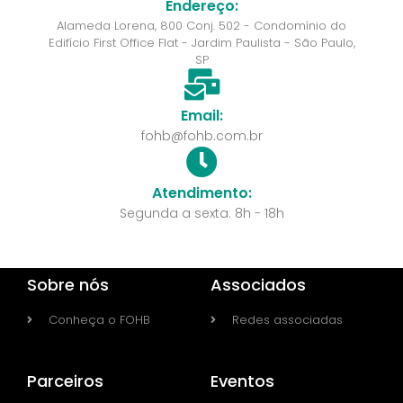
Endereço:
Alameda Lorena, 800 Conj. 502 - Condomínio do
Edifício First Office Flat - Jardim Paulista - São Paulo,
SP
Email:
fohb@fohb.com.br
Atendimento:
Segunda a sexta: 8h - 18h
Sobre nós
Associados
Conheça o FOHB
Redes associadas
Parceiros
Eventos