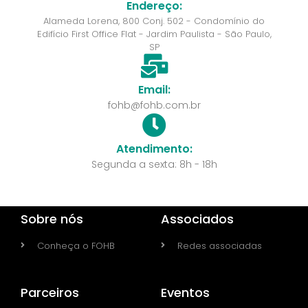
Endereço:
Alameda Lorena, 800 Conj. 502 - Condomínio do
Edifício First Office Flat - Jardim Paulista - São Paulo,
SP
Email:
fohb@fohb.com.br
Atendimento:
Segunda a sexta: 8h - 18h
Sobre nós
Associados
Conheça o FOHB
Redes associadas
Parceiros
Eventos