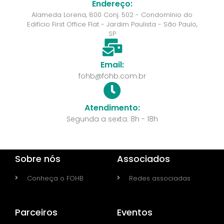
Endereço:
Alameda Lorena, 800 Conj. 502 - Condomínio do
Edifício First Office Flat - Jardim Paulista - São Paulo,
SP
Email:
fohb@fohb.com.br
Atendimento:
Segunda a sexta: 8h - 18h
Sobre nós
Associados
Conheça o FOHB
Redes associadas
Parceiros
Eventos